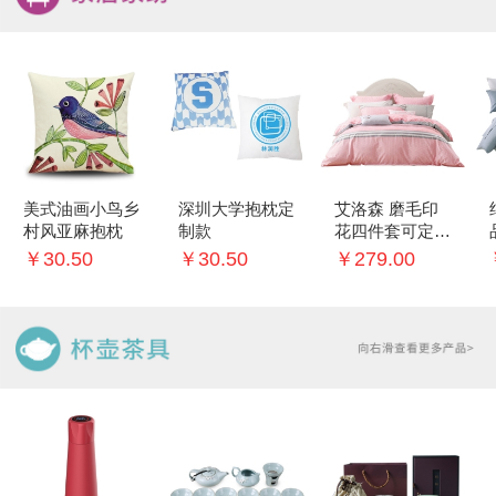
美式油画小鸟乡
深圳大学抱枕定
艾洛森 磨毛印
村风亚麻抱枕
制款
花四件套可定制
logo
￥30.50
￥30.50
￥279.00