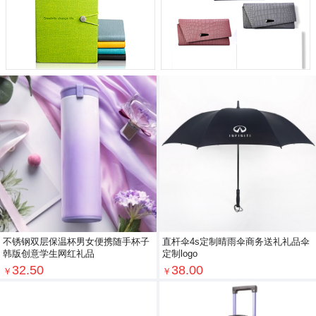
不锈钢双层保温杯男女便携随手杯子
直杆伞4s定制晴雨伞商务送礼礼品伞
韩版创意学生网红礼品
定制logo
32.50
38.00
￥
￥