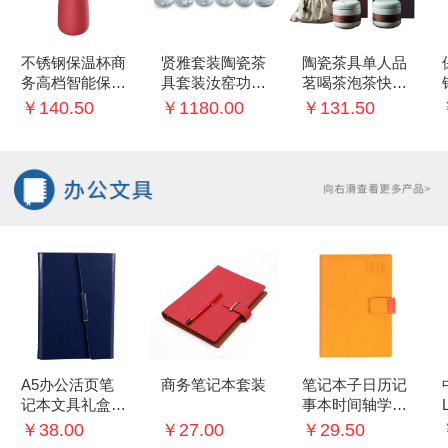
不锈钢保温杯商
贤雅套装陶瓷茶
陶瓷茶具单人品
务高档智能保温
具套装汝窑功夫
茗喝茶泡茶快客
杯创意礼品杯
茶壶品茗茶杯镶
杯过滤茶杯便携
￥140.50
￥1180.00
￥131.50
银银鱼创意礼盒
茶具礼盒装
A5办公活页笔
商务笔记本套装
笔记本子日历记
记本文具礼盒记
事本时间轴学生
事本签字笔商务
每日计划手账本
￥38.00
￥27.00
￥29.50
礼品套装