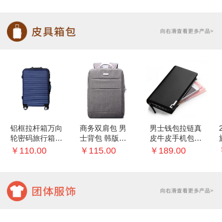
铝框拉杆箱万向
商务双肩包 男
男士钱包拉链真
轮密码旅行箱子
士背包 韩版学
皮牛皮手机包多
20/22寸行李箱
生书包
功能手包
￥110.00
￥115.00
￥189.00
女登机箱男24
寸