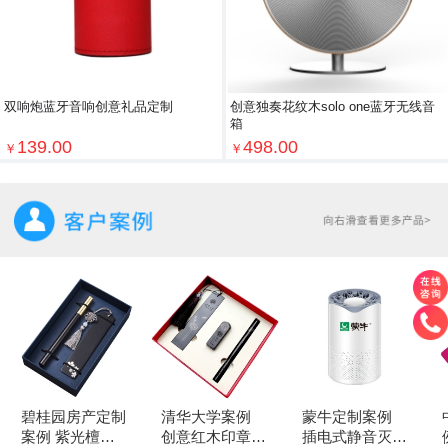
双响炮蓝牙音响创意礼品定制
创意独奏花纹木solo one蓝牙无线音
箱
139.00
498.00
￥
￥
碧桂园房产定制
清华大学案例
蒙牛定制案例
案例 紫光檀书
创意红木印章
插电式静音灭蚊
例 