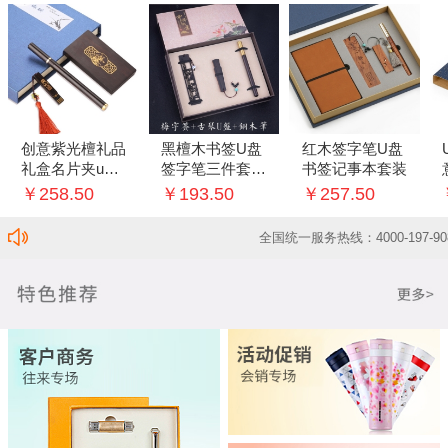
创意紫光檀礼品
黑檀木书签U盘
红木签字笔U盘
礼盒名片夹u盘
签字笔三件套创
书签记事本套装
中性笔三件套套
意套装
￥258.50
￥193.50
￥257.50
装
全国统一服务热线：4000-197-908