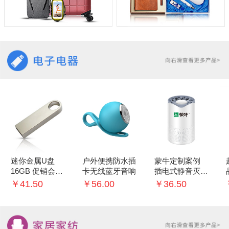
迷你金属U盘
户外便携防水插
蒙牛定制案例
16GB 促销会议
卡无线蓝牙音响
插电式静音灭蚊
礼品
灯家用室内灭蚊
￥41.50
￥56.00
￥36.50
神器 婴儿卧室