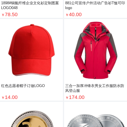
1898#铜氨纤维企业文化衫定制图案
881公司宣传户外活动广告衫T恤可印
LOGO048
logo
78.50
40.00
￥
￥
红色志愿者帽子订做LOGO
三合一加厚冲锋衣男女工作服防水防
风登山服
14.00
174.00
￥
￥