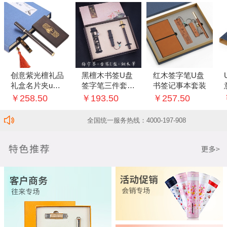
创意紫光檀礼品
黑檀木书签U盘
红木签字笔U盘
礼盒名片夹u盘
签字笔三件套创
书签记事本套装
中性笔三件套套
意套装
￥258.50
￥193.50
￥257.50
装
全国统一服务热线：4000-197-908