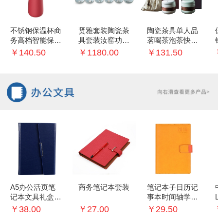
不锈钢保温杯商
贤雅套装陶瓷茶
陶瓷茶具单人品
务高档智能保温
具套装汝窑功夫
茗喝茶泡茶快客
杯创意礼品杯
茶壶品茗茶杯镶
杯过滤茶杯便携
￥140.50
￥1180.00
￥131.50
银银鱼创意礼盒
茶具礼盒装
A5办公活页笔
商务笔记本套装
笔记本子日历记
记本文具礼盒记
事本时间轴学生
事本签字笔商务
每日计划手账本
￥38.00
￥27.00
￥29.50
礼品套装