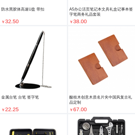
防水黑胶体高速U盘 带扣
A5办公活页笔记本文具礼盒记事本签
字笔商务礼品套装
32.50
38.00
￥
￥
金属台笔 台笔 签字笔
酸枝木创意木质名片夹中国风复古礼
品定制
22.25
67.00
￥
￥