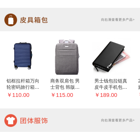
铝框拉杆箱万向
商务双肩包 男
男士钱包拉链真
轮密码旅行箱子
士背包 韩版学
皮牛皮手机包多
20/22寸行李箱
生书包
功能手包
￥110.00
￥115.00
￥189.00
女登机箱男24
寸