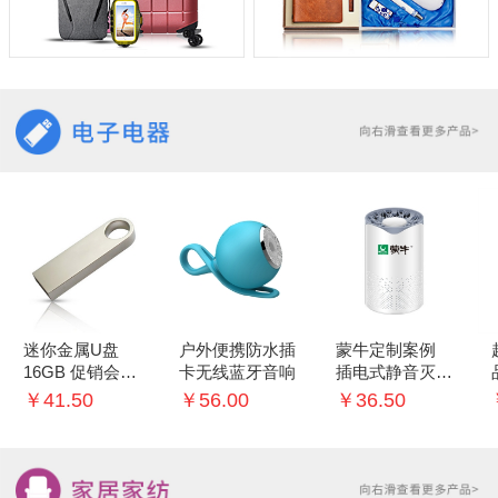
迷你金属U盘
户外便携防水插
蒙牛定制案例
16GB 促销会议
卡无线蓝牙音响
插电式静音灭蚊
礼品
灯家用室内灭蚊
￥41.50
￥56.00
￥36.50
神器 婴儿卧室