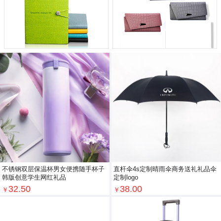
不锈钢双层保温杯男女便携随手杯子
直杆伞4s定制晴雨伞商务送礼礼品伞
韩版创意学生网红礼品
定制logo
32.50
38.00
￥
￥