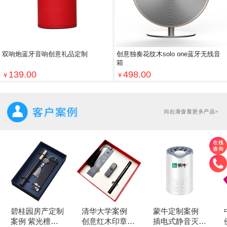
双响炮蓝牙音响创意礼品定制
创意独奏花纹木solo one蓝牙无线音
箱
139.00
498.00
￥
￥
碧桂园房产定制
清华大学案例
蒙牛定制案例
案例 紫光檀书
创意红木印章
插电式静音灭蚊
例 