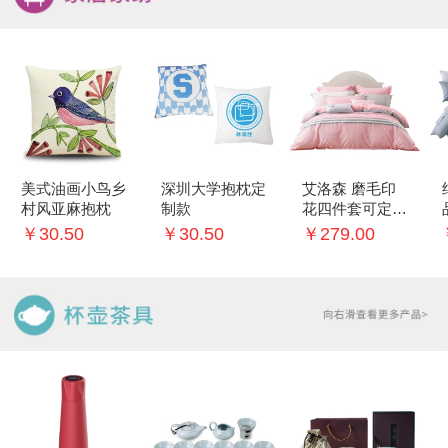
美式油画小鸟乡
深圳大学抱枕定
艾洛森 磨毛印
村风亚麻抱枕
制款
花四件套可定制
logo
￥30.50
￥30.50
￥279.00