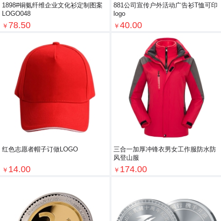
1898#铜氨纤维企业文化衫定制图案
881公司宣传户外活动广告衫T恤可印
LOGO048
logo
78.50
40.00
￥
￥
红色志愿者帽子订做LOGO
三合一加厚冲锋衣男女工作服防水防
风登山服
14.00
174.00
￥
￥