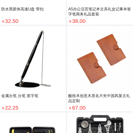
防水黑胶体高速U盘 带扣
A5办公活页笔记本文具礼盒记事本签
字笔商务礼品套装
32.50
38.00
￥
￥
金属台笔 台笔 签字笔
酸枝木创意木质名片夹中国风复古礼
品定制
22.25
67.00
￥
￥