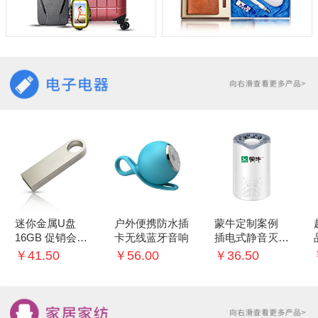
迷你金属U盘
户外便携防水插
蒙牛定制案例
16GB 促销会议
卡无线蓝牙音响
插电式静音灭蚊
礼品
灯家用室内灭蚊
￥41.50
￥56.00
￥36.50
神器 婴儿卧室