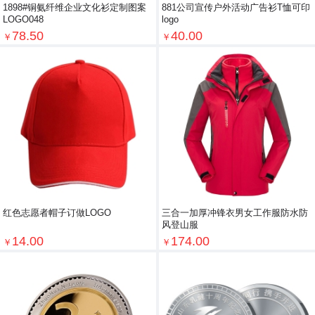
1898#铜氨纤维企业文化衫定制图案
881公司宣传户外活动广告衫T恤可印
LOGO048
logo
78.50
40.00
￥
￥
红色志愿者帽子订做LOGO
三合一加厚冲锋衣男女工作服防水防
风登山服
14.00
174.00
￥
￥