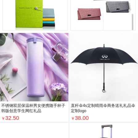
不锈钢双层保温杯男女便携随手杯子
直杆伞4s定制晴雨伞商务送礼礼品伞
韩版创意学生网红礼品
定制logo
32.50
38.00
￥
￥