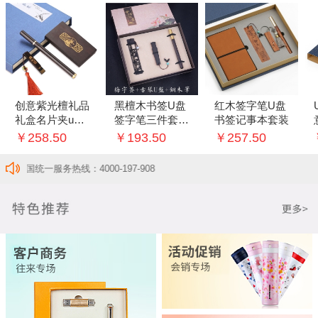
创意紫光檀礼品
黑檀木书签U盘
红木签字笔U盘
礼盒名片夹u盘
签字笔三件套创
书签记事本套装
中性笔三件套套
意套装
￥258.50
￥193.50
￥257.50
装
一服务热线：4000-197-908