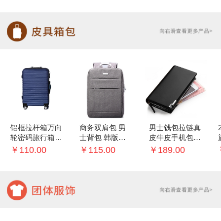
铝框拉杆箱万向
商务双肩包 男
男士钱包拉链真
轮密码旅行箱子
士背包 韩版学
皮牛皮手机包多
20/22寸行李箱
生书包
功能手包
￥110.00
￥115.00
￥189.00
女登机箱男24
寸