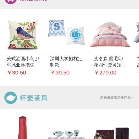
美式油画小鸟乡
深圳大学抱枕定
艾洛森 磨毛印
村风亚麻抱枕
制款
花四件套可定制
logo
￥30.50
￥30.50
￥279.00