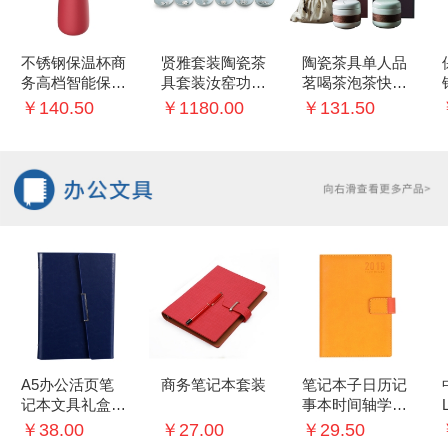
不锈钢保温杯商
贤雅套装陶瓷茶
陶瓷茶具单人品
务高档智能保温
具套装汝窑功夫
茗喝茶泡茶快客
杯创意礼品杯
茶壶品茗茶杯镶
杯过滤茶杯便携
￥140.50
￥1180.00
￥131.50
银银鱼创意礼盒
茶具礼盒装
A5办公活页笔
商务笔记本套装
笔记本子日历记
记本文具礼盒记
事本时间轴学生
事本签字笔商务
每日计划手账本
￥38.00
￥27.00
￥29.50
礼品套装