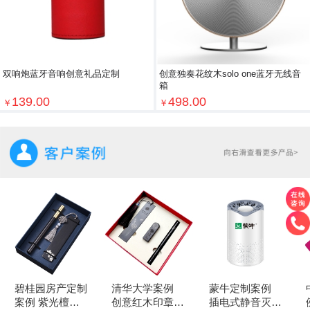
双响炮蓝牙音响创意礼品定制
创意独奏花纹木solo one蓝牙无线音
箱
139.00
498.00
￥
￥
碧桂园房产定制
清华大学案例
蒙牛定制案例
案例 紫光檀书
创意红木印章
插电式静音灭蚊
例 