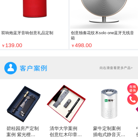
双响炮蓝牙音响创意礼品定制
创意独奏花纹木solo one蓝牙无线音
箱
139.00
498.00
￥
￥
碧桂园房产定制
清华大学案例
蒙牛定制案例
案例 紫光檀书
创意红木印章
插电式静音灭蚊
例 