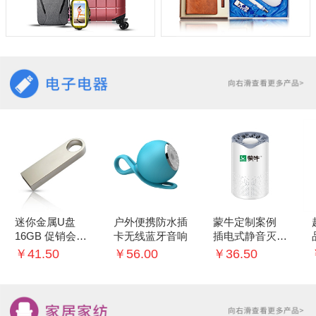
迷你金属U盘
户外便携防水插
蒙牛定制案例
16GB 促销会议
卡无线蓝牙音响
插电式静音灭蚊
礼品
灯家用室内灭蚊
￥41.50
￥56.00
￥36.50
神器 婴儿卧室