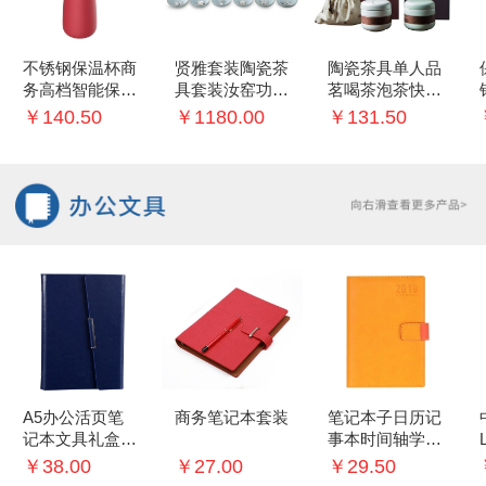
不锈钢保温杯商
贤雅套装陶瓷茶
陶瓷茶具单人品
务高档智能保温
具套装汝窑功夫
茗喝茶泡茶快客
杯创意礼品杯
茶壶品茗茶杯镶
杯过滤茶杯便携
￥140.50
￥1180.00
￥131.50
银银鱼创意礼盒
茶具礼盒装
A5办公活页笔
商务笔记本套装
笔记本子日历记
记本文具礼盒记
事本时间轴学生
事本签字笔商务
每日计划手账本
￥38.00
￥27.00
￥29.50
礼品套装