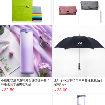
不锈钢双层保温杯男女便携随手杯子
直杆伞4s定制晴雨伞商务送礼礼品伞
韩版创意学生网红礼品
定制logo
32.50
38.00
￥
￥