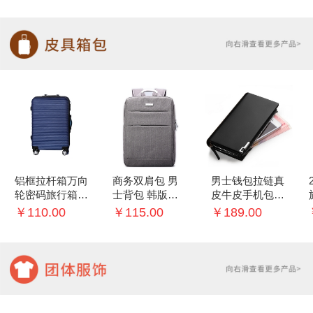
铝框拉杆箱万向
商务双肩包 男
男士钱包拉链真
轮密码旅行箱子
士背包 韩版学
皮牛皮手机包多
20/22寸行李箱
生书包
功能手包
￥110.00
￥115.00
￥189.00
女登机箱男24
寸