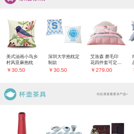
美式油画小鸟乡
深圳大学抱枕定
艾洛森 磨毛印
村风亚麻抱枕
制款
花四件套可定制
logo
￥30.50
￥30.50
￥279.00