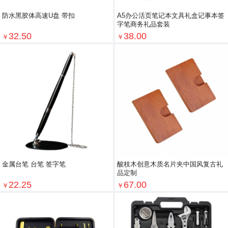
防水黑胶体高速U盘 带扣
A5办公活页笔记本文具礼盒记事本签
字笔商务礼品套装
32.50
38.00
￥
￥
金属台笔 台笔 签字笔
酸枝木创意木质名片夹中国风复古礼
品定制
22.25
67.00
￥
￥