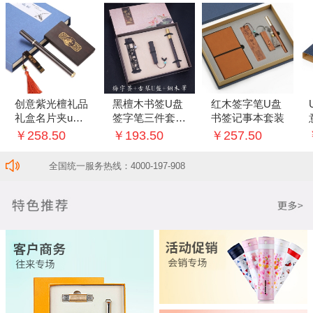
创意紫光檀礼品
黑檀木书签U盘
红木签字笔U盘
礼盒名片夹u盘
签字笔三件套创
书签记事本套装
中性笔三件套套
意套装
￥258.50
￥193.50
￥257.50
装
全国统一服务热线：4000-197-908