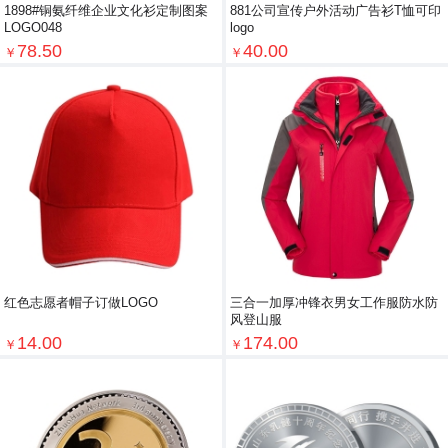
1898#铜氨纤维企业文化衫定制图案
881公司宣传户外活动广告衫T恤可印
LOGO048
logo
78.50
40.00
￥
￥
红色志愿者帽子订做LOGO
三合一加厚冲锋衣男女工作服防水防
风登山服
14.00
174.00
￥
￥