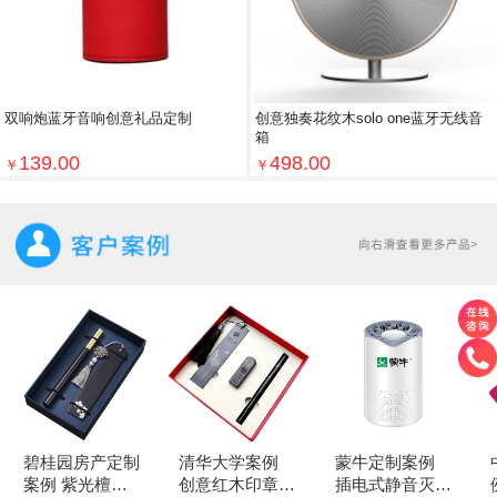
双响炮蓝牙音响创意礼品定制
创意独奏花纹木solo one蓝牙无线音
箱
139.00
498.00
￥
￥
碧桂园房产定制
清华大学案例
蒙牛定制案例
案例 紫光檀书
创意红木印章
插电式静音灭蚊
例 