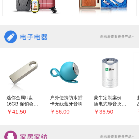
迷你金属U盘
户外便携防水插
蒙牛定制案例
16GB 促销会议
卡无线蓝牙音响
插电式静音灭蚊
礼品
灯家用室内灭蚊
￥41.50
￥56.00
￥36.50
神器 婴儿卧室