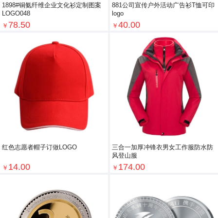
1898#铜氨纤维企业文化衫定制图案
881公司宣传户外活动广告衫T恤可印
LOGO048
logo
78.50
40.00
￥
￥
红色志愿者帽子订做LOGO
三合一加厚冲锋衣男女工作服防水防
风登山服
14.00
174.00
￥
￥