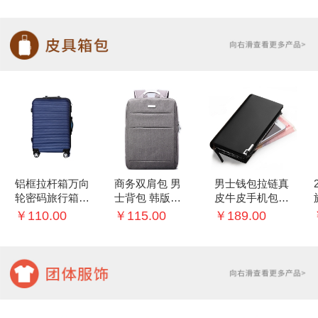
铝框拉杆箱万向
商务双肩包 男
男士钱包拉链真
轮密码旅行箱子
士背包 韩版学
皮牛皮手机包多
20/22寸行李箱
生书包
功能手包
￥110.00
￥115.00
￥189.00
女登机箱男24
寸