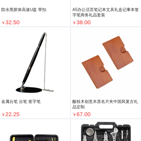
防水黑胶体高速U盘 带扣
A5办公活页笔记本文具礼盒记事本签
字笔商务礼品套装
32.50
38.00
￥
￥
金属台笔 台笔 签字笔
酸枝木创意木质名片夹中国风复古礼
品定制
22.25
67.00
￥
￥