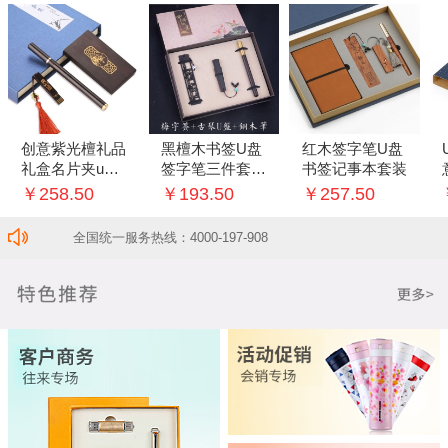
创意紫光檀礼品
黑檀木书签U盘
红木签字笔U盘
礼盒名片夹u盘
签字笔三件套创
书签记事本套装
中性笔三件套套
意套装
￥258.50
￥193.50
￥257.50
装
全国统一服务热线：4000-197-908