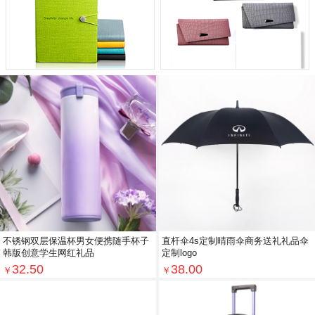
不锈钢双层保温杯男女便携随手杯子
直杆伞4s定制晴雨伞商务送礼礼品伞
韩版创意学生网红礼品
定制logo
32.50
38.00
￥
￥