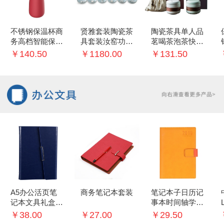
不锈钢保温杯商
贤雅套装陶瓷茶
陶瓷茶具单人品
务高档智能保温
具套装汝窑功夫
茗喝茶泡茶快客
杯创意礼品杯
茶壶品茗茶杯镶
杯过滤茶杯便携
￥140.50
￥1180.00
￥131.50
银银鱼创意礼盒
茶具礼盒装
A5办公活页笔
商务笔记本套装
笔记本子日历记
记本文具礼盒记
事本时间轴学生
事本签字笔商务
每日计划手账本
￥38.00
￥27.00
￥29.50
礼品套装