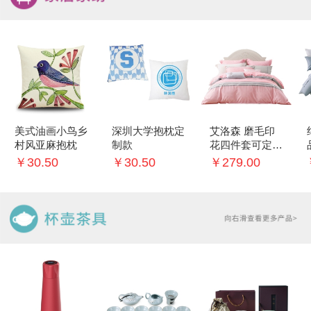
美式油画小鸟乡
深圳大学抱枕定
艾洛森 磨毛印
村风亚麻抱枕
制款
花四件套可定制
logo
￥30.50
￥30.50
￥279.00