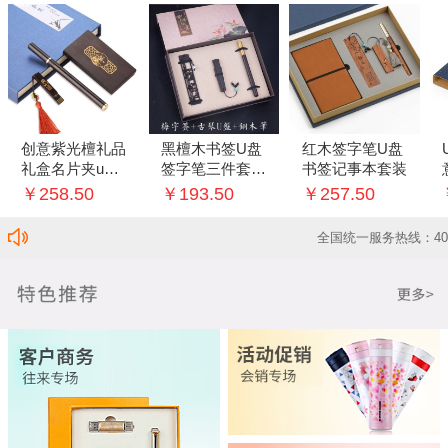
创意紫光檀礼品
黑檀木书签U盘
红木签字笔U盘
礼盒名片夹u盘
签字笔三件套创
书签记事本套装
中性笔三件套套
意套装
￥258.50
￥193.50
￥257.50
装
全国统一服务热线：4000-197-90