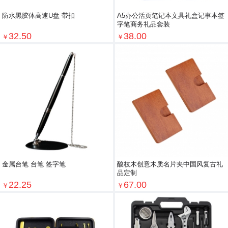
防水黑胶体高速U盘 带扣
A5办公活页笔记本文具礼盒记事本签
字笔商务礼品套装
32.50
38.00
￥
￥
金属台笔 台笔 签字笔
酸枝木创意木质名片夹中国风复古礼
品定制
22.25
67.00
￥
￥