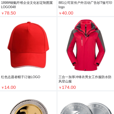
1898#铜氨纤维企业文化衫定制图案
881公司宣传户外活动广告衫T恤可印
LOGO048
logo
78.50
40.00
￥
￥
红色志愿者帽子订做LOGO
三合一加厚冲锋衣男女工作服防水防
风登山服
14.00
174.00
￥
￥