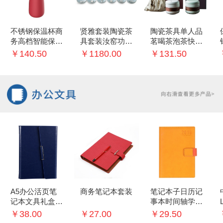
不锈钢保温杯商
贤雅套装陶瓷茶
陶瓷茶具单人品
务高档智能保温
具套装汝窑功夫
茗喝茶泡茶快客
杯创意礼品杯
茶壶品茗茶杯镶
杯过滤茶杯便携
￥140.50
￥1180.00
￥131.50
银银鱼创意礼盒
茶具礼盒装
A5办公活页笔
商务笔记本套装
笔记本子日历记
记本文具礼盒记
事本时间轴学生
事本签字笔商务
每日计划手账本
￥38.00
￥27.00
￥29.50
礼品套装