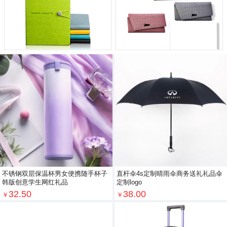
不锈钢双层保温杯男女便携随手杯子
直杆伞4s定制晴雨伞商务送礼礼品伞
韩版创意学生网红礼品
定制logo
32.50
38.00
￥
￥