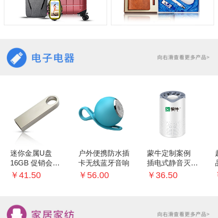
迷你金属U盘
户外便携防水插
蒙牛定制案例
16GB 促销会议
卡无线蓝牙音响
插电式静音灭蚊
礼品
灯家用室内灭蚊
￥41.50
￥56.00
￥36.50
神器 婴儿卧室