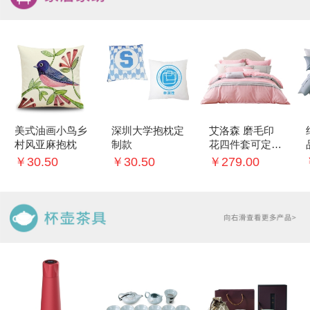
美式油画小鸟乡
深圳大学抱枕定
艾洛森 磨毛印
村风亚麻抱枕
制款
花四件套可定制
logo
￥30.50
￥30.50
￥279.00