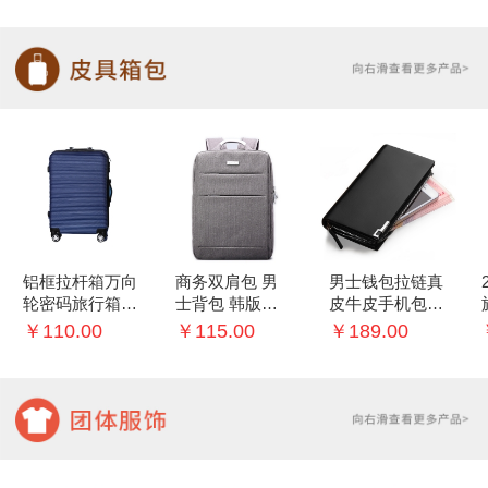
铝框拉杆箱万向
商务双肩包 男
男士钱包拉链真
轮密码旅行箱子
士背包 韩版学
皮牛皮手机包多
20/22寸行李箱
生书包
功能手包
￥110.00
￥115.00
￥189.00
女登机箱男24
寸