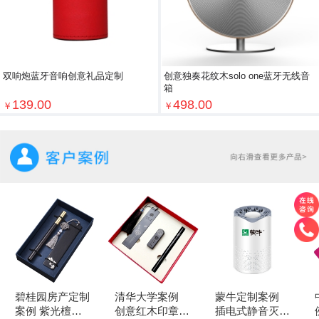
双响炮蓝牙音响创意礼品定制
创意独奏花纹木solo one蓝牙无线音
箱
139.00
498.00
￥
￥
碧桂园房产定制
清华大学案例
蒙牛定制案例
案例 紫光檀书
创意红木印章
插电式静音灭蚊
例 